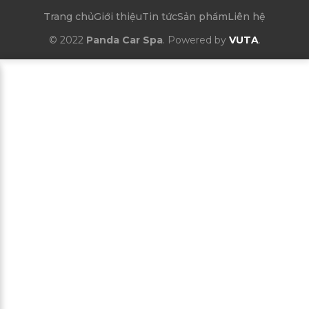
Trang chủ
Giới thiệu
Tin tức
Sản phẩm
Liên hệ
© 2022
Panda Car Spa
. Powered by
VUTA
.