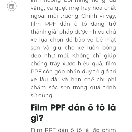
ảnh hưởng bởi nắng nóng, đá
văng, va quệt nhẹ hay hóa chất
ngoài môi trường. Chính vì vậy,
film PPF dán ô tô đang trở
thành giải pháp được nhiều chủ
xe lựa chọn để bảo vệ bề mặt
sơn và giữ cho xe luôn bóng
đẹp như mới. Không chỉ giúp
chống trầy xước hiệu quả, film
PPF còn góp phần duy trì giá trị
xe lâu dài và hạn chế chi phí
chăm sóc sơn trong quá trình
sử dụng.
Film PPF dán ô tô là
gì?
Film PPF dán ô tô là lớp phim