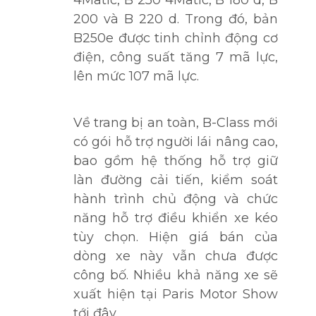
4Matic, B 250 4Matic, B 180 d, B
200 và B 220 d. Trong đó, bản
B250e được tinh chỉnh động cơ
điện, công suất tăng 7 mã lực,
lên mức 107 mã lực.
Về trang bị an toàn, B-Class mới
có gói hỗ trợ người lái nâng cao,
bao gồm hệ thống hỗ trợ giữ
làn đường cải tiến, kiểm soát
hành trình chủ động và chức
năng hỗ trợ điều khiển xe kéo
tùy chọn. Hiện giá bán của
dòng xe này vẫn chưa được
công bố. Nhiều khả năng xe sẽ
xuất hiện tại Paris Motor Show
tới đây.