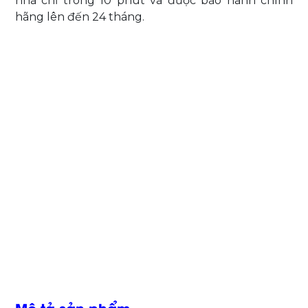
nhà chỉ trong 10 phút và được bảo hành chính
hãng lên đến 24 tháng.
Mô tả sản phẩm